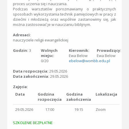
proces uczenia się i nauczania.
Podczas warsztatów porozmawiamy o praktycznych
sposobach wykorzystania technik pamięciowych w pracy z
dziećmi i młodzieżą oraz wspólnie zastanowimy się, jak
można zastosować je w nauczaniu biblijnym.
Adresaci:
nauczyciele religii ewangelickiej
Godzin:
3
Wolnych
Kierownik:
Prowadzący:
miejsc:
Ewa Below
Ewa Below
0/20
ebelow@wombb.edu.pl
Data rozpoczęcia:
29.05.2026
Data zakończenia:
29.05.2026
Zajęcia:
Data
Godzina
Godzina
Lokalizacja
rozpoczęcia
zakończenia
29.05.2026
17:00
19:15
Zoom
SZKOLENIE BEZPŁATNE